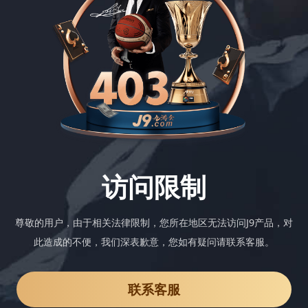
访问限制
尊敬的用户，由于相关法律限制，您所在地区无法访问J9产品，对
此造成的不便，我们深表歉意，您如有疑问请联系客服。
联系客服